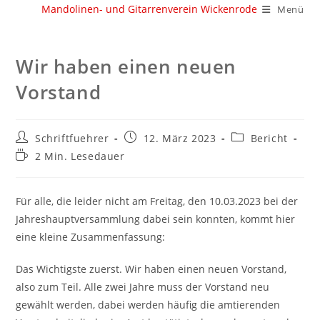
Zum
Mandolinen- und Gitarrenverein Wickenrode
Menü
Inhalt
springen
Wir haben einen neuen
Vorstand
Beitrags-
Beitrag
Beitrags-
Schriftfuehrer
12. März 2023
Bericht
Autor:
veröffentlicht:
Kategorie:
Lesedauer:
2 Min. Lesedauer
Für alle, die leider nicht am Freitag, den 10.03.2023 bei der
Jahreshauptversammlung dabei sein konnten, kommt hier
eine kleine Zusammenfassung:
Das Wichtigste zuerst. Wir haben einen neuen Vorstand,
also zum Teil. Alle zwei Jahre muss der Vorstand neu
gewählt werden, dabei werden häufig die amtierenden