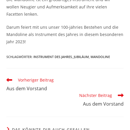
wollen Neugier und Aufmerksamkeit auf ihre vielen
Facetten lenken.
Darum feiert mit uns unser 100-jähries Bestehen und die
Mandoline als Instrument des Jahres in diesem besonderen
Jahr 2023!
SCHLAGWÖRTER
:
INSTRUMENT DES JAHRES
,
JUBILÄUM
,
MANDOLINE
Weitere
Vorheriger Beitrag
Artikel
Aus dem Vorstand
ansehen
Nächster Beitrag
Aus dem Vorstand
DAS KÖNNTE DIR AUCH GEFALLEN