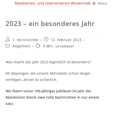
Zum
Mandolinen- und Gitarrenverein Wickenrode
Menü
Inhalt
springen
2023 – ein besonderes Jahr
Beitrags-
Beitrag
1. Vorsitzende
12. Februar 2023
Autor:
veröffentlicht:
Beitrags-
Lesedauer:
Allgemein
3 Min. Lesedauer
Kategorie:
Was macht das Jahr 2023 eigentlich so besonders?
All diejenigen, die unsere Aktivitäten schon länger
verfolgen, ahnen es sicherlich.
Wir feiern unser 100-jähriges Jubiläum im Jahr der
Mandoline! Gleich zwei tolle Nachrichten in nur einem
Satz.