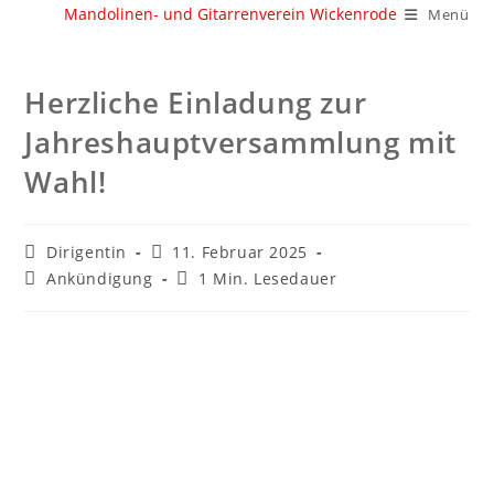
Zum
Mandolinen- und Gitarrenverein Wickenrode
Menü
Inhalt
springen
Herzliche Einladung zur
Jahreshauptversammlung mit
Wahl!
Beitrags-
Beitrag
Dirigentin
11. Februar 2025
Autor:
veröffentlicht:
Beitrags-
Lesedauer:
Ankündigung
1 Min. Lesedauer
Kategorie: