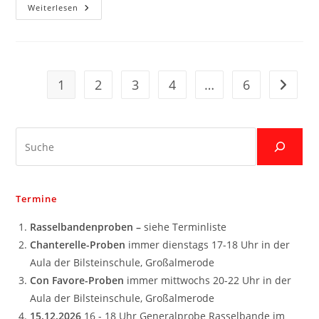
Die
Weiterlesen
Schildkröte
Hat
Geburtstag
Und
Auch
Die
Rasselbande
1
2
3
4
…
6
Zur näc
Feiert
Suche
Termine
Rasselbandenproben –
siehe Terminliste
Chanterelle-Proben
immer dienstags 17-18 Uhr in der
Aula der Bilsteinschule, Großalmerode
Con Favore-Proben
immer mittwochs 20-22 Uhr in der
Aula der Bilsteinschule, Großalmerode
15.12.2026
16 - 18 Uhr Generalprobe Rasselbande im