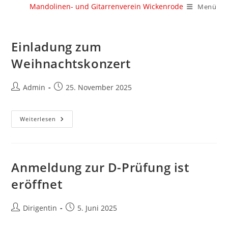
Zum
Mandolinen- und Gitarrenverein Wickenrode
Menü
Inhalt
springen
Einladung zum
Weihnachtskonzert
Beitrags-
Beitrag
Admin
25. November 2025
Autor:
veröffentlicht:
Einladung
Weiterlesen
Zum
Weihnachtskonzert
Anmeldung zur D-Prüfung ist
eröffnet
Beitrags-
Beitrag
Dirigentin
5. Juni 2025
Autor:
veröffentlicht: