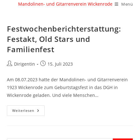
Zum
Mandolinen- und Gitarrenverein Wickenrode
Menü
Inhalt
springen
Festwochenberichterstattung:
Festakt, Old Stars und
Familienfest
Beitrags-
Beitrag
Dirigentin
15. Juli 2023
Autor:
veröffentlicht:
Am 08.07.2023 hatte der Mandolinen- und Gitarrenverein
1923 Wickenrode zum Geburtstagsfest in das DGH in
Wickenrode geladen. Und viele Menschen…
Festwochenberichterstattung:
Weiterlesen
Festakt,
Old
Stars
Und
Familienfest