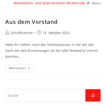
Zum
Mandolinen- und Gitarrenverein Wickenrode
Menü
Inhalt
springen
Aus dem Vorstand
Beitrags-
Beitrag
Schriftfuehrer
12. Oktober 2023
Autor:
veröffentlicht:
Hallo ihr Lieben, nach der Sommerpause, in der wir alle
noch von den Erinnerungen an die tolle Festwoche zehren
konnten,…
Aus
Weiterlesen
Dem
Vorstand
Suche