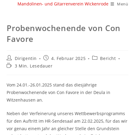
Zum
Mandolinen- und Gitarrenverein Wickenrode
Menü
Inhalt
springen
Probenwochenende von Con
Favore
Beitrags-
Beitrag
Beitrags-
Dirigentin
4. Februar 2025
Bericht
Autor:
veröffentlicht:
Kategorie:
Lesedauer:
3 Min. Lesedauer
Vom 24.01.-26.01.2025 stand das diesjährige
Probenwochenende von Con Favore in der Deula in
Witzenhausen an.
Neben der Verfeinerung unseres Wettbewerbsprogramms
für den Auftritt im HR-Sendesaal am 22.02.2025, für das wir
vor genau einem Jahr an gleicher Stelle den Grundstein