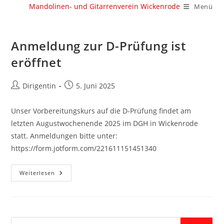
Zum
Mandolinen- und Gitarrenverein Wickenrode
Menü
Inhalt
springen
Anmeldung zur D-Prüfung ist
eröffnet
Beitrags-
Beitrag
Dirigentin
5. Juni 2025
Autor:
veröffentlicht:
Unser Vorbereitungskurs auf die D-Prüfung findet am
letzten Augustwochenende 2025 im DGH in Wickenrode
statt. Anmeldungen bitte unter:
https://form.jotform.com/221611151451340
Anmeldung
Weiterlesen
Zur
D-
Prüfung
Ist
Eröffnet
Suche