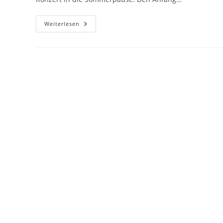
Mit
Weiterlesen
Einem
Tollen
Konzert
In
Die
Sommerpause