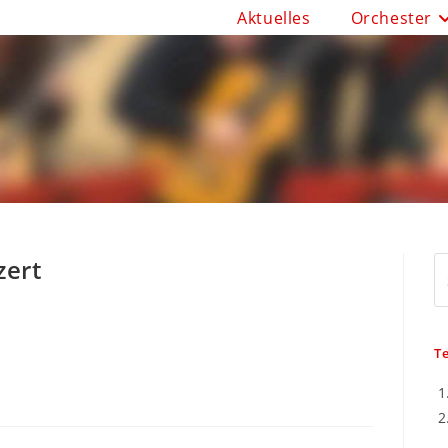
Aktuelles
Orchester
zert
S
T