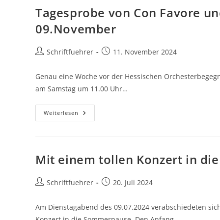
Tagesprobe von Con Favore un
09.November
Beitrags-
Beitrag
Schriftfuehrer
11. November 2024
Autor:
veröffentlicht:
Genau eine Woche vor der Hessischen Orchesterbegegnu
am Samstag um 11.00 Uhr…
Tagesprobe
Weiterlesen
Von
Con
Favore
Und
Spieleabend
Am
Mit einem tollen Konzert in d
09.November
Beitrags-
Beitrag
Schriftfuehrer
20. Juli 2024
Autor:
veröffentlicht:
Am Dienstagabend des 09.07.2024 verabschiedeten sich 
Konzert in die Sommerpause. Den Anfang…