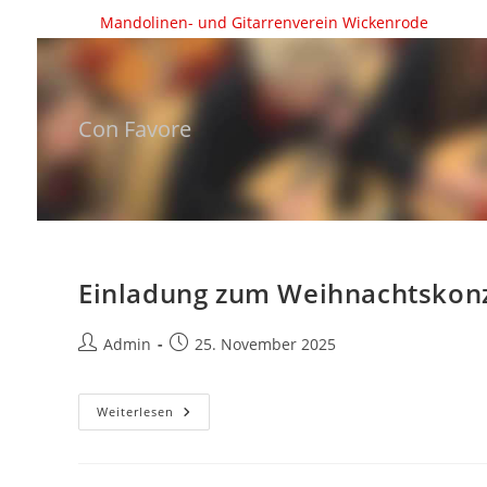
Zum
Mandolinen- und Gitarrenverein Wickenrode
Inhalt
springen
Con Favore
Einladung zum Weihnachtskon
Beitrags-
Beitrag
Admin
25. November 2025
Autor:
veröffentlicht:
Einladung
Weiterlesen
Zum
Weihnachtskonzert